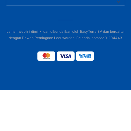
Laman web ini dimiliki dan dikendalikan oleh EasyTerra BV dan berdaftar
dengan Dewan Perniagaan Leeuwarden, Belanda, nombor 01104443